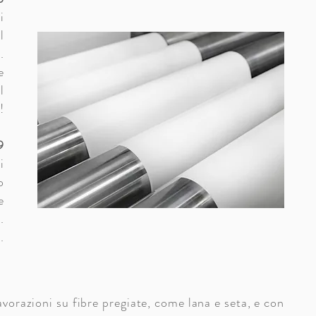
i
l
.
e
l
!
9
i
o
e
.
.
avorazioni su fibre pregiate, come lana e seta, e con