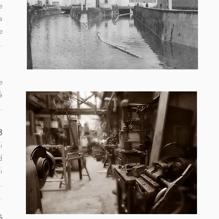
e
a
e
.
0
e
à
.
3
i
d
i
.
.
5