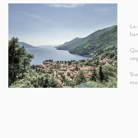
La 
han
Que
imp
Sia
mo