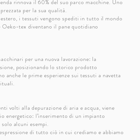
azienda rinnova il 60% del suo parco macchine. Uno
prezzata per la sua qualità.
d estero, i tessuti vengono spediti in tutto il mondo
 e Oeko-tex diventano il pane quotidiano
macchinari per una nuova lavorazione: la
sione, posizionando lo storico prodotto
iano anche le prime esperienze sui tessuti a navetta
ituali.
nti volti alla depurazione di aria e acqua, viene
io energetico: l’inserimento di un impianto
 solo alcuni esempi.
'espressione di tutto ciò in cui crediamo e abbiamo