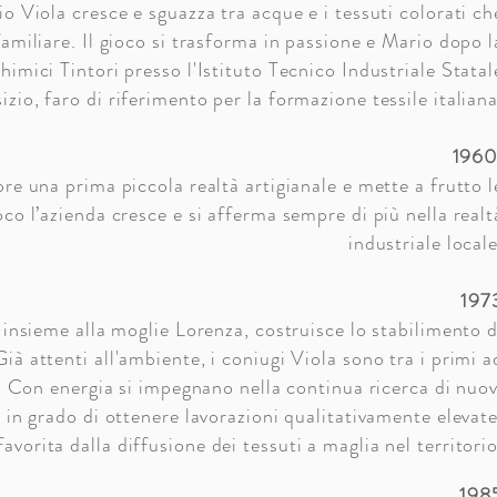
o Viola cresce e sguazza tra acque e i tessuti colorati ch
familiare. Il gioco si trasforma in passione e Mario dopo l
himici Tintori presso l'Istituto Tecnico Industriale Statal
izio, faro di riferimento per la formazione tessile italiana
196
pre una prima piccola realtà artigianale e mette a frutto l
o l’azienda cresce e si afferma sempre di più nella realt
industriale locale
197
 insieme alla moglie Lorenza, costruisce lo stabilimento d
ià attenti all'ambiente, i coniugi Viola sono tra i primi a
. Con energia si impegnano nella continua ricerca di nuov
in grado di ottenere lavorazioni qualitativamente elevate
favorita dalla diffusione dei tessuti a maglia nel territorio
198