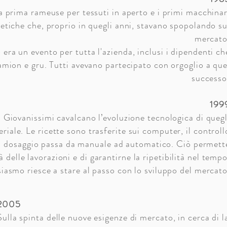
la prima rameuse per tessuti in aperto e i primi macchinar
ntetiche che, proprio in quegli anni, stavano spopolando su
mercato
era un evento per tutta l'azienda, inclusi i dipendenti ch
amion e gru. Tutti avevano partecipato con orgoglio a que
successo
199
. Giovanissimi cavalcano l’evoluzione tecnologica di quegl
iale. Le ricette sono trasferite sui computer, il controll
 il dosaggio passa da manuale ad automatico. Ciò permett
 delle lavorazioni e di garantirne la ripetibilità nel tempo
iasmo riesce a stare al passo con lo sviluppo del mercato
2005
Sulla spinta delle nuove esigenze di mercato, in cerca di l