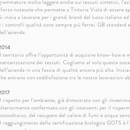
grammature molto leggere anche sui tessuti sintetici, l'
sforzo notevole che permette a Tintoria Viola di essere ap
Si inizia a lavorare per i grandi brand del lusso italiano e
e i controlli qualità sono sempre più ferrei. GB standard
dell'azienda.
2014
Il territorio offre l'opportunità di acquisire know-how e 
mercerizzazione dei tessuti. Cogliamo al volo questa occa
dell’azienda in una fascia di qualità ancora più alta. Iniz
che entrano con soddisfazione tra le nostre lavorazioni ab
2017
Il rispetto per l'ambiente, già dimostrato con gli investime
ulteriormente confermato con gli interventi per il risparm
fotovoltaico, del recupero del calore di fumi e acqua sono
Il raggiungimento della certificazione biologica GOTS è l